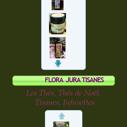
FLORA JURA TISANES
Les Thés, Thés de Noël,
Tisanes, Infusettes