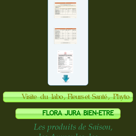
Visite du labo , Fleurs et S
anté , Phyto
Aroma, Herberisterie
FLORA JURA BIEN-ETRE
Les produits de Saison,