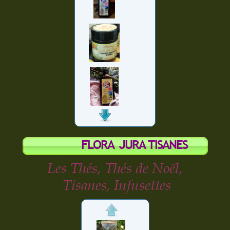
FLORA JURA TISANES
Les Thés, Thés de Noël,
Tisanes, Infusettes