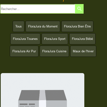
search
Tous
FloraJura du Moment
FloraJura Bien Être
FloraJura Tisanes
FloraJura Sport
FloraJura Bébé
FloraJura Air Pur
FloraJura Cuisine
Maux de l'hiver