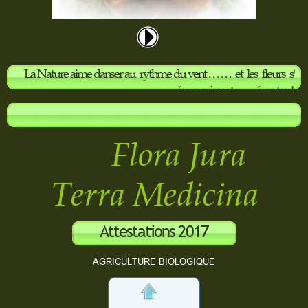
La Nature aime danser au rythme du vent . . . . . . et les fleurs s'
épanouissent . . . . écoutez !
Flora Jura
Terra Medicina
Attestations 2017
Ecocert
AGRICULTURE BIOLOGIQUE