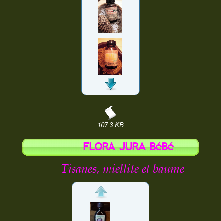
107.3 KB
FLORA JURA BéBé
Tisanes, miellite et baume