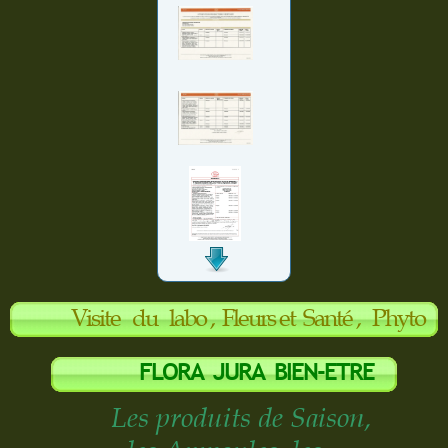
Visite du labo , Fleurs et S
anté , Phyto
Aroma, Herberisterie
FLORA JURA BIEN-ETRE
Les produits de Saison,